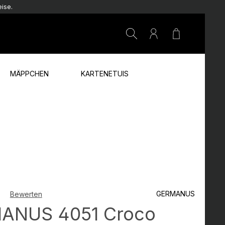
ise.
Warenkorb e
MÄPPCHEN
KARTENETUIS
GERMANUS
Bewerten
che Bewertung von 0 von 5 Sternen
ANUS 4051 Croco