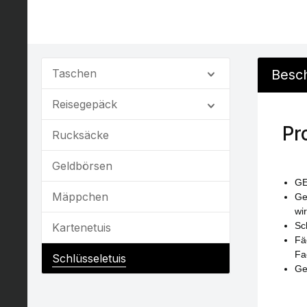
Taschen
Besc
Reisegepäck
Pr
Rucksäcke
Geldbörsen
GE
Mäppchen
Ge
wi
Sc
Kartenetuis
Fä
Fa
Schlüsseletuis
Ge