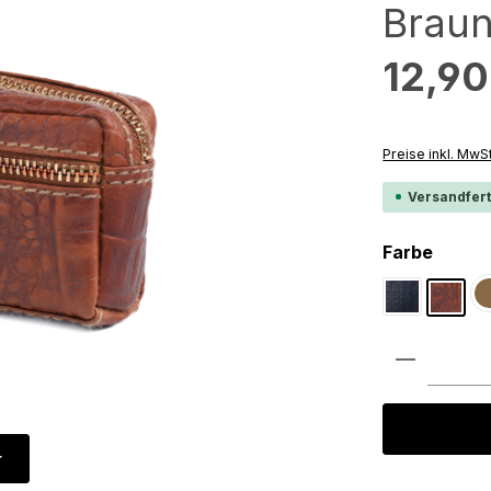
Brau
Regulärer Preis
12,90
Preise inkl. MwS
Versandfert
auswä
Farbe
Schwarz Cr
Braun
Produkt 
r