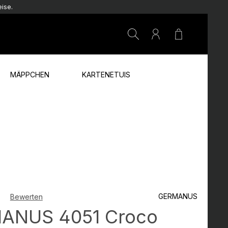
ise.
Warenkorb e
MÄPPCHEN
KARTENETUIS
GERMANUS
Bewerten
che Bewertung von 0 von 5 Sternen
ANUS 4051 Croco