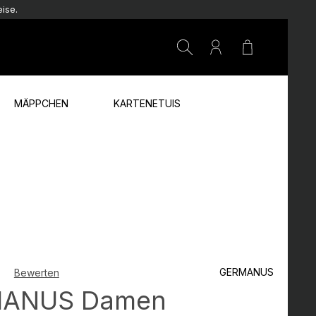
ise.
Warenkorb e
MÄPPCHEN
KARTENETUIS
GERMANUS
Bewerten
che Bewertung von 0 von 5 Sternen
ANUS Damen