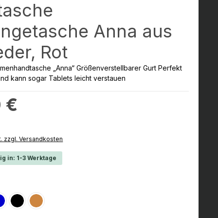
tasche
ngetasche Anna aus
eder, Rot
nhandtasche „Anna“ Größenverstellbarer Gurt Perfekt
 und kann sogar Tablets leicht verstauen
:
 €
t. zzgl. Versandkosten
ig in: 1-3 Werktage
hlen
n
Blau
Schwarz
Braun