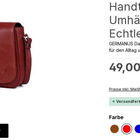
Hand
Umhä
Echtl
GERMANUS Dame
für den Alltag
Regulärer Preis
49,00
Preise inkl. MwS
Versandfert
auswä
Farbe
r
Dunkelbrau
Rot