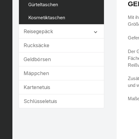
GE
Gürteltaschen
Kosmetiktaschen
Mit i
Größ
Reisegepäck
Gefer
Rucksäcke
Der G
Fäche
Geldbörsen
Reißv
Mäppchen
Zusät
und w
Kartenetuis
Maße:
Schlüsseletuis