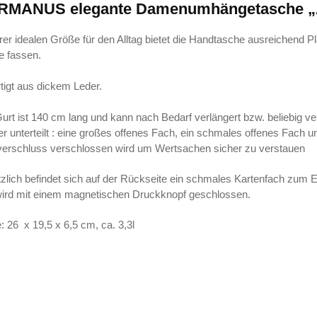
RMANUS elegante Damenumhängetasche „A
hrer idealen Größe für den Alltag bietet die Handtasche ausreichend Pl
e fassen.
tigt aus dickem Leder.
urt ist 140 cm lang und kann nach Bedarf verlängert bzw. beliebig ver
r unterteilt : eine großes offenes Fach, ein schmales offenes Fach u
erschluss verschlossen wird um Wertsachen sicher zu verstauen
zlich befindet sich auf der Rückseite ein schmales Kartenfach zum 
ird mit einem magnetischen Druckknopf geschlossen.
 26 x 19,5 x 6,5 cm, ca. 3,3l