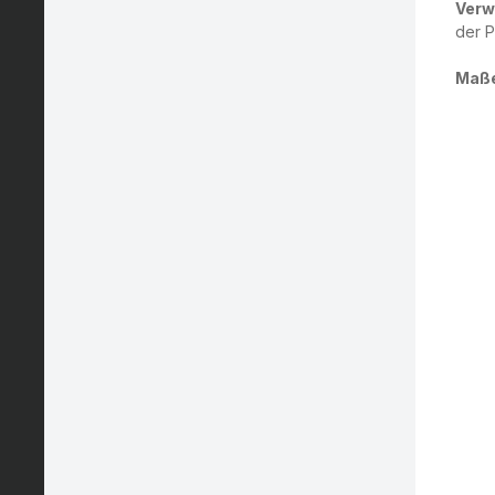
Verw
der 
Maße