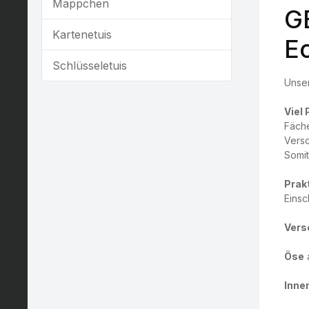
Mäppchen
G
Kartenetuis
Ec
Schlüsseletuis
Unser
Viel 
Fäche
Vers
Somit
Prak
Einsc
Vers
Öse
a
Innen