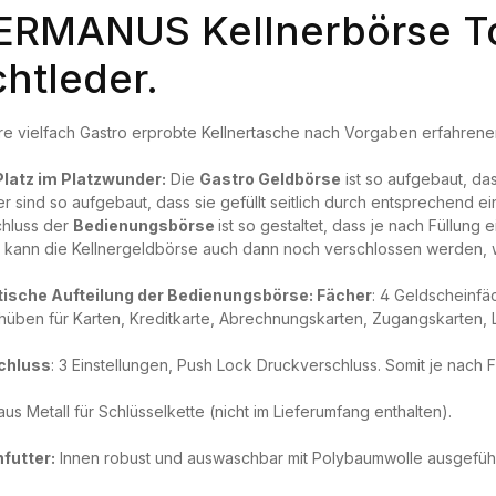
ERMANUS Kellnerbörse To
htleder.
e vielfach Gastro erprobte Kellnertasche nach Vorgaben erfahrener
Platz im Platzwunder:
Die
Gastro Geldbörse
ist so aufgebaut, da
r sind so aufgebaut, dass sie gefüllt seitlich durch entsprechend 
chluss der
Bedienungsbörse
ist so gestaltet, dass je nach Füllung
 kann die Kellnergeldbörse auch dann noch verschlossen werden, wen
tische Aufteilung der Bedienungsbörse: Fächer
: 4 Geldscheinfä
hüben für Karten, Kreditkarte, Abrechnungskarten, Zugangskarten, Lo
chluss
: 3 Einstellungen, Push Lock Druckverschluss. Somit je nach 
us Metall für Schlüsselkette (nicht im Lieferumfang enthalten).
futter:
Innen robust und auswaschbar mit Polybaumwolle ausgeführ