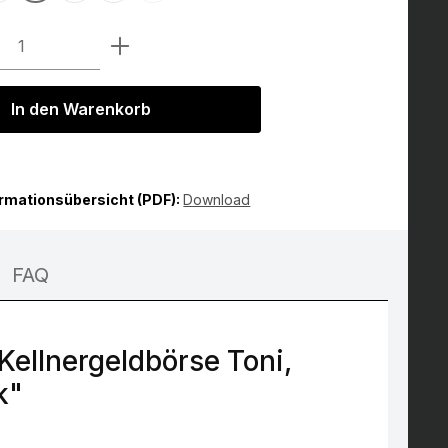
Anzahl: Gib den gewünschten Wert ein 
In den Warenkorb
ormationsübersicht (PDF):
Download
FAQ
llnergeldbörse Toni,
k"