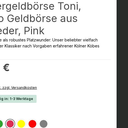
ergeldbörse Toni,
o Geldbörse aus
eder, Pink
e als robustes Platzwunder: Unser beliebter vielfach
er Klassiker nach Vorgaben erfahrener Kölner Köbes
:
 €
t. zzgl. Versandkosten
ig in: 1-3 Werktage
hlen
Grün
Rosa
Gelb
Rot
Schwarz
(Diese Option ist zurzeit nicht verfügbar.)