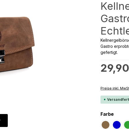
Kelln
Gastr
Echtl
Kellnergelbörs
Gastro erprobt
gefertigt.
Regulärer Preis
29,90
Preise inkl. MwS
Versandfert
auswä
Farbe
r
Wildbraun
Blau