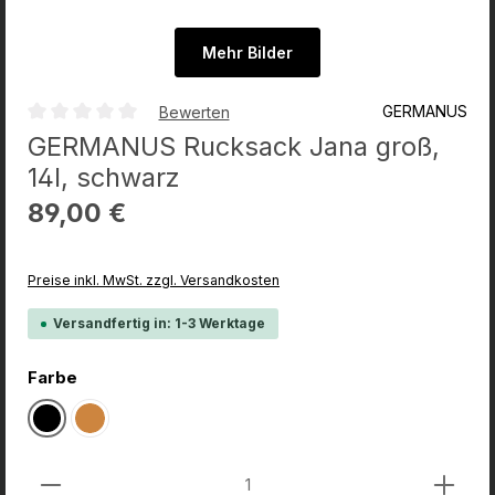
Mehr Bilder
GERMANUS
Bewerten
Durchschnittliche Bewertung von 0 von 5 Sternen
GERMANUS Rucksack Jana groß,
14l, schwarz
Regulärer Preis:
89,00 €
Preise inkl. MwSt. zzgl. Versandkosten
Versandfertig in: 1-3 Werktage
auswählen
Farbe
Schwarz
Braun
Produkt Anzahl: Gib den gewünschten Wert ein od