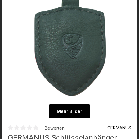
Mehr Bilder
GERMANUS
Bewerten
Durchschnittliche Bewertung von 0 von 5 Sternen
GERMANUS Schlüsselanhänger,