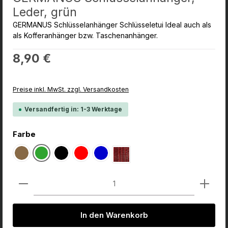
Leder, grün
GERMANUS Schlüsselanhänger Schlüsseletui Ideal auch als
als Kofferanhänger bzw. Taschenanhänger.
Regulärer Preis:
8,90 €
Preise inkl. MwSt. zzgl. Versandkosten
Versandfertig in: 1-3 Werktage
auswählen
Farbe
Wildbraun
Grün
Schwarz
Rot
Blau
Rot Croco
Produkt Anzahl: Gib den gewünschten Wert ein od
In den Warenkorb