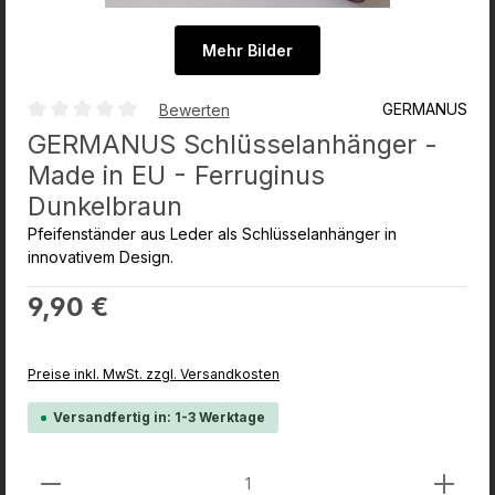
Mehr Bilder
GERMANUS
Bewerten
Durchschnittliche Bewertung von 0 von 5 Sternen
GERMANUS Schlüsselanhänger -
Made in EU - Ferruginus
Dunkelbraun
Pfeifenständer aus Leder als Schlüsselanhänger in
innovativem Design.
Regulärer Preis:
9,90 €
Preise inkl. MwSt. zzgl. Versandkosten
Versandfertig in: 1-3 Werktage
Produkt Anzahl: Gib den gewünschten Wert ein od