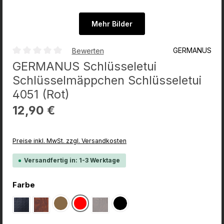
Mehr Bilder
GERMANUS
Bewerten
Durchschnittliche Bewertung von 0 von 5 Sternen
GERMANUS Schlüsseletui
Schlüsselmäppchen Schlüsseletui
4051 (Rot)
Regulärer Preis:
12,90 €
Preise inkl. MwSt. zzgl. Versandkosten
Versandfertig in: 1-3 Werktage
auswählen
Farbe
Wildbraun
Rot
Schwarz
Schwarz Croco
Braun Croco
Dunkelbraun Croco
(Diese Option ist zurzeit nicht verfügbar.)