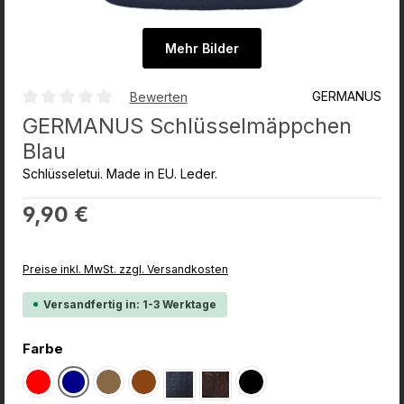
Mehr Bilder
GERMANUS
Bewerten
Durchschnittliche Bewertung von 0 von 5 Sternen
GERMANUS Schlüsselmäppchen
Blau
Schlüsseletui. Made in EU. Leder.
Regulärer Preis:
9,90 €
Preise inkl. MwSt. zzgl. Versandkosten
Versandfertig in: 1-3 Werktage
auswählen
Farbe
Rot
Dunkel Blau
Wildbraun
Dunkelbraun
Schwarz
Schwarz Croco
Dunkelbraun Croco