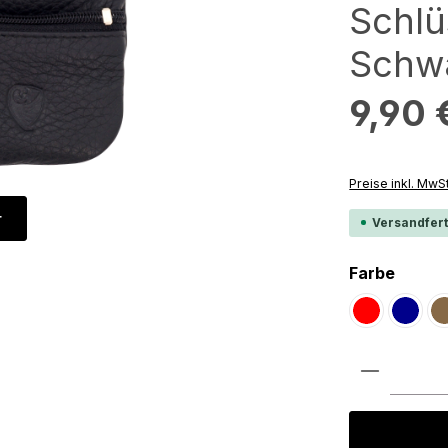
Schl
Schw
Regulärer Preis
9,90 
Preise inkl. MwS
r
Versandfert
auswä
Farbe
Rot
Dunkel
Produkt 