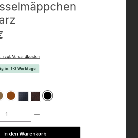
üsselmäppchen
arz
:
€
t. zzgl. Versandkosten
ig in: 1-3 Werktage
hlen
 Blau
Wildbraun
Dunkelbraun
Schwarz
Schwarz Croco
Dunkelbraun Croco
Anzahl: Gib den gewünschten Wert ein 
In den Warenkorb