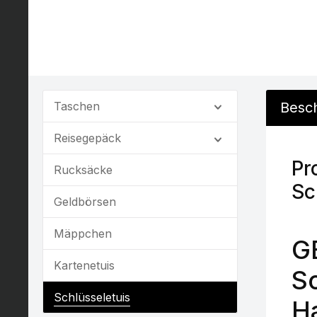
Taschen
Besc
Reisegepäck
Pr
Rucksäcke
Sc
Geldbörsen
Mäppchen
G
Kartenetuis
S
Schlüsseletuis
H