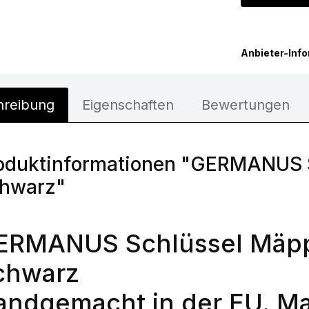
Anbieter-Inf
hreibung
Eigenschaften
Bewertungen
oduktinformationen "GERMANUS
hwarz"
ERMANUS Schlüssel Mäpp
chwarz
andgemacht in der EU. Ma