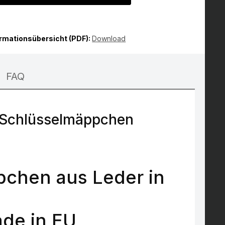
ormationsübersicht (PDF):
Download
FAQ
 Schlüsselmäppchen
chen aus Leder in
de in EU