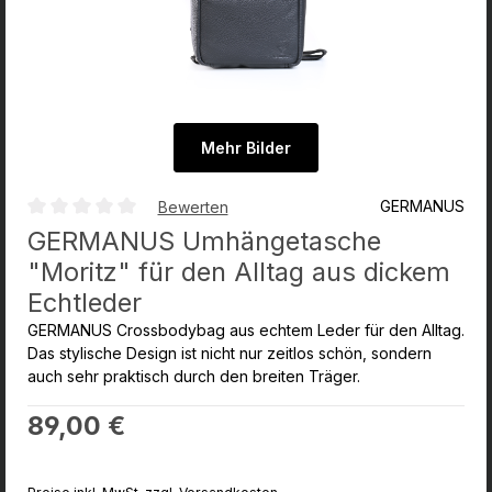
Mehr Bilder
GERMANUS
Bewerten
Durchschnittliche Bewertung von 0 von 5 Sternen
GERMANUS Umhängetasche
"Moritz" für den Alltag aus dickem
Echtleder
GERMANUS Crossbodybag aus echtem Leder für den Alltag.
Das stylische Design ist nicht nur zeitlos schön, sondern
auch sehr praktisch durch den breiten Träger.
Regulärer Preis:
89,00 €