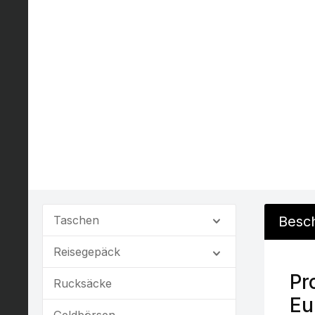
Taschen
Besc
Reisegepäck
Pr
Rucksäcke
Eu
Geldbörsen