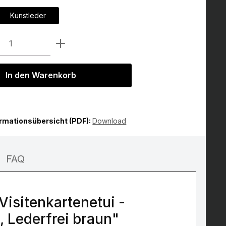
Kunstleder
tion ist zurzeit nicht verfügbar.)
Anzahl: Gib den gewünschten Wert ein 
In den Warenkorb
ormationsübersicht (PDF):
Download
FAQ
sitenkartenetui -
, Lederfrei braun"