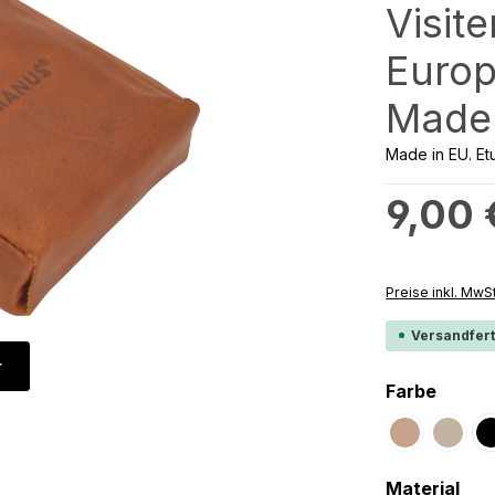
Visit
Europ
Made 
Made in EU. Etu
Regulärer Preis
9,00 
Preise inkl. MwS
Versandfert
r
auswä
Farbe
Dunkelbrau
Wildb
(Diese Option 
(Diese 
aus
Material