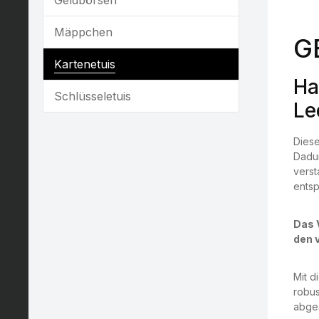
Mäppchen
G
Kartenetuis
Ha
Schlüsseletuis
Le
Diese
Dadur
verst
ents
Das V
den 
Mit d
robus
abges