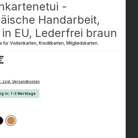
enkartenetui -
äische Handarbeit,
in EU, Lederfrei braun
i für Visitenkarten, Kreditkarten, Mitgliedskarten.
:
€
t. zzgl. Versandkosten
ig in: 1-3 Werktage
hlen
n
raun
Schwarz
Braun
ist zurzeit nicht verfügbar.)
Option ist zurzeit nicht verfügbar.)
wählen