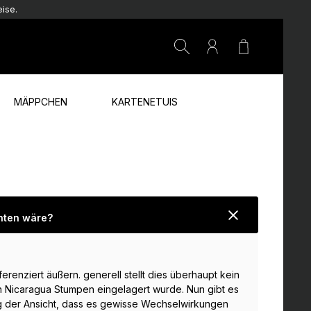
ise.
Warenkorb e
MÄPPCHEN
KARTENETUIS
chten wäre?
renziert äußern. generell stellt dies überhaupt kein
in Nicaragua Stumpen eingelagert wurde. Nun gibt es
ng der Ansicht, dass es gewisse Wechselwirkungen