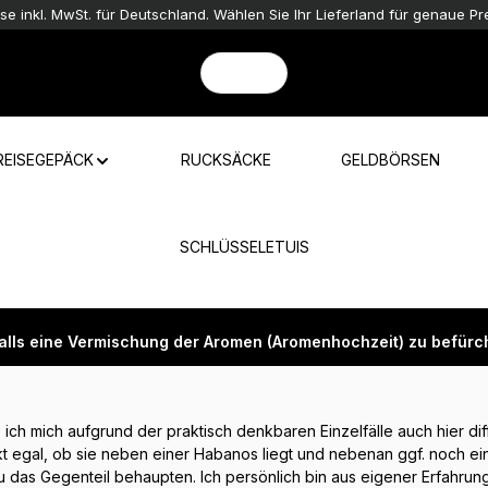
ise inkl. MwSt. für Deutschland. Wählen Sie Ihr Lieferland für genaue Pre
REISEGEPÄCK
RUCKSÄCKE
GELDBÖRSEN
SCHLÜSSELETUIS
nfalls eine Vermischung der Aromen (Aromenhochzeit) zu befür
h mich aufgrund der praktisch denkbaren Einzelfälle auch hier diffe
ekt egal, ob sie neben einer Habanos liegt und nebenan ggf. noch e
 das Gegenteil behaupten. Ich persönlich bin aus eigener Erfahru