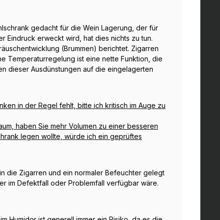
 Kühlschrank gedacht für die Wein Lagerung, der für
Eindruck erweckt wird, hat dies nichts zu tun.
uschentwicklung (Brummen) berichtet. Zigarren
ne Temperaturregelung ist eine nette Funktion, die
gen dieser Ausdünstungen auf die eingelagerten
en in der Regel fehlt, bitte ich kritisch im Auge zu
raum, haben Sie mehr Volumen zu einer besseren
hrank legen wollte, würde ich ein geprüftes
in die Zigarren und ein normaler Befeuchter gelegt
r im Defektfall oder Problemfall verfügbar wäre.
im Humidor ist generell immer ein Risiko, da es die