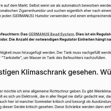
dore auf dem Markt. Selbst wenn sie als automatisch beworben werde
omatischen Zigarrenhumidor und suchen eigentlich eher nach einem
önnen jeden (GERMANUS) Humidor verwenden und einen entsprechen
efeuchtern: Das
GERMANUS Bead System
. Dies ist ein Regul
midor. Die Anzahl der notwendigen Regulator Einheiten hängt n
chtigkeit muss hinzugefügt werden. Der Tank muss nachgefüllt werde
r "Tankstelle", um Wasser im Tank des Befeuchters nachzufüllen.
nstigen Klimaschrank gesehen. Wü
er möchte ich eine allgemeine Richtschnur geben. Es gibt Weinklimas
 es sich um Elektronik, die in aller Regel nie dafür gedacht war, d
auch hier ist mancher Sommelier kritisch und besorgt ob Ausdünstun
dieser Geräte kritisch gesehen. Diese Schränke werden dann einfa