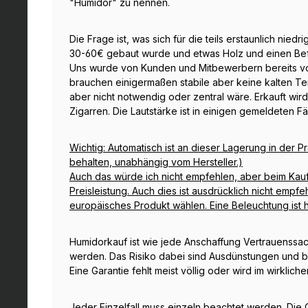
"Humidor" zu nennen.
Die Frage ist, was sich für die teils erstaunlich nied
30-60€ gebaut wurde und etwas Holz und einen Befeuc
Uns wurde von Kunden und Mitbewerbern bereits vo
brauchen einigermaßen stabile aber keine kalten Tem
aber nicht notwendig oder zentral wäre. Erkauft wir
Zigarren. Die Lautstärke ist in einigen gemeldeten Fäl
Wichtig: Automatisch ist an dieser Lagerung in der Pr
behalten, unabhängig vom Hersteller.)
Auch das würde ich nicht empfehlen, aber beim Kau
Preisleistung. Auch dies ist ausdrücklich nicht emp
europäisches Produkt wählen. Eine Beleuchtung ist hie
Humidorkauf ist wie jede Anschaffung Vertrauenssac
werden. Das Risiko dabei sind Ausdünstungen und be
Eine Garantie fehlt meist völlig oder wird im wirklich
Jeder Einzelfall muss einzeln beachtet werden. Die Q