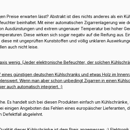
rigen Preise erwarten lässt? Abstrakt ist dies nichts anderes als ein
hter beinhaltet. Mit einer automatischen Zigarrenlagerung wie der 
n Ausdünstungen und extrem ungenauer Temperatur bei hoher Gerä
peraturen. Diese wirken sich sogar negativ auf die Reifung aus. Ei
d diese mit ungeprüften Kunststoffen und völlig unklaren Auswirkun
len auch nicht leise.
axis wenig. (Jeder elektronische Befeuchter, der solchen Kühlschränk
f eines günstigen deutschen Kühlschranks und etwas Holz im Innen
fehlenswert. Wenn man aber schon unbedingt Zigarren in einen Kühlsc
r auch automatisch integriert. :)
he. Es handelt sich bei diesen Produkten einfach um Kühlschränke, 
i einigen Angeboten das Fehlen eines europäischer Lieferanten, de
en Defektfall abgelehnt.
ualität dieser Kühlschränke ist dem Preis angemessen. :) Elektronik 