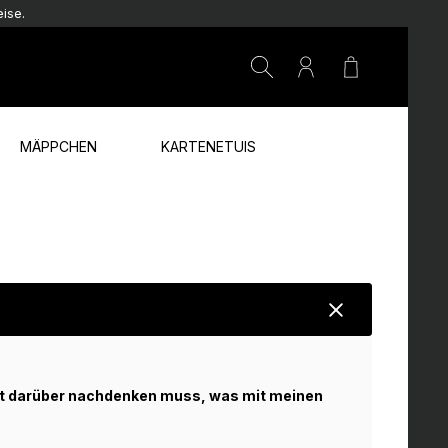
ise.
Warenkorb e
MÄPPCHEN
KARTENETUIS
ht darüber nachdenken muss, was mit meinen