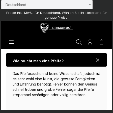
Zum Hauptinhalt springen
Preise inkl. MwSt. für Deutschland. Wählen Sie Ihr Lieferland für
genaue Preise.
Waren
Wie raucht man eine Pfeife?
Das Pfeiferauchen ist keine Wissenschaft, jedoch ist
es sehr wohl eine Kunst, die gewisse Fertigkeiten
und Erfahrung benötigt. Fehler können den Genuss
schnell trüben und grobe Fehler sogar die Pfeife
irreparabel schädigen oder völlig zerstören.